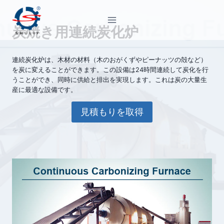
内
容
炭焼き用連続炭化炉
を
ス
キ
連続炭化炉は、木材の材料（木のおがくずやピーナッツの殻など）
を炭に変えることができます。この設備は24時間連続して炭化を行
ッ
うことができ、同時に供給と排出を実現します。これは炭の大量生
プ
産に最適な設備です。
見積もりを取得