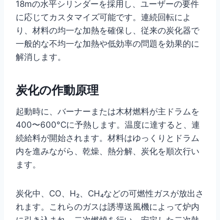
18mの水平シリンダーを採用し、ユーザーの要件
に応じてカスタマイズ可能です。連続回転によ
り、材料の均一な加熱を確保し、従来の炭化器で
一般的な不均一な加熱や低効率の問題を効果的に
解消します。
炭化の作動原理
起動時に、バーナーまたは木材燃料が主ドラムを
400〜600°Cに予熱します。温度に達すると、連
続給料が開始されます。材料はゆっくりとドラム
内を進みながら、乾燥、熱分解、炭化を順次行い
ます。
炭化中、CO、H₂、CH₄などの可燃性ガスが放出さ
れます。これらのガスは誘導送風機によって炉内
に引き込まれ、二次燃焼を行い、安定した二次熱