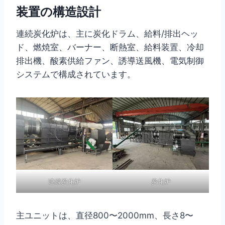
装置の構造設計
連続炭化炉は、主に炭化ドラム、給料/排出ヘッ
ド、燃焼室、バーナー、断熱室、給料装置、冷却
排出機、酸素供給ファン、誘導送風機、電気制御
システムで構成されています。
連続炭化炉
炭化炉
主ユニットは、直径800〜2000mm、長さ8〜