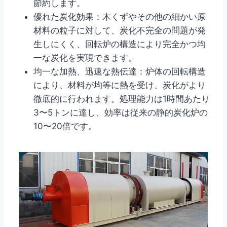
節約します。
優れた炭化効果：木くずやその他の細かい原
材料の粒子に対して、炭化不完全の問題が発
生しにくく、回転炉の構造により完全かつ均
一な炭化を実現できます。
均一な加熱、迅速な熱伝達：炉体の回転構造
により、材料が均等に熱を受け、炭化がより
徹底的に行われます。処理能力は1時間あたり
3〜5トンに達し、効率は従来の静的炭化炉の
10〜20倍です。