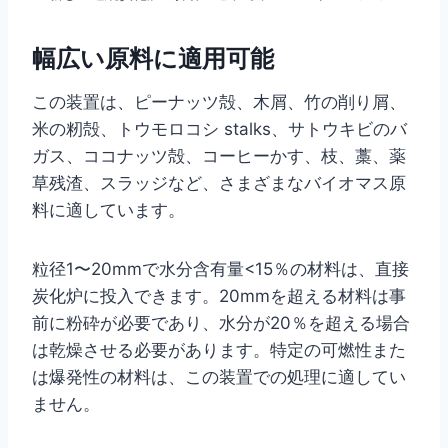
幅広い原料に適用可能
この装置は、ピーナッツ殻、木屑、竹の削り屑、
米の籾殻、トウモロコシ stalks、サトウキビのバ
ガス、ココナッツ殻、コーヒーかす、枝、藁、薬
草残渣、スラッジなど、さまざまなバイオマス原
料に適しています。
粒径1〜20mmで水分含有量<15％の材料は、直接
炭化炉に投入できます。20mmを超える材料は事
前に粉砕が必要であり、水分が20％を超える場合
は乾燥させる必要があります。特定の可燃性また
は爆発性の材料は、この装置での処理に適してい
ません。