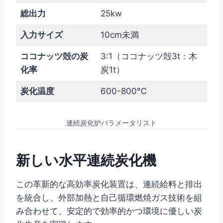
総出力
25kw
入力サイズ
10cm未満
ココナッツ殻の炭
3:1（ココナッツ殻3t：木
化率
炭1t）
炭化温度
600-800℃
連続炭化炉パラメータリスト
新しい水平連続炭化機
この革新的な高効率炭化装置は、連続給料と排出
を統合し、外部加熱と自己循環燃焼ガス技術を組
み合わせて、安定的で効率的かつ環境に優しい炭