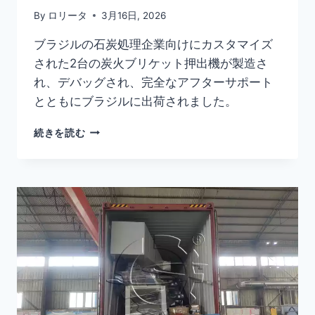
機
By
ロリータ
3月16日, 2026
の
出
ブラジルの石炭処理企業向けにカスタマイズ
荷
された2台の炭火ブリケット押出機が製造さ
れ、デバッグされ、完全なアフターサポート
とともにブラジルに出荷されました。
ブ
続きを読む
ラ
ジ
ル
向
け
に
出
荷
さ
れ
た
2