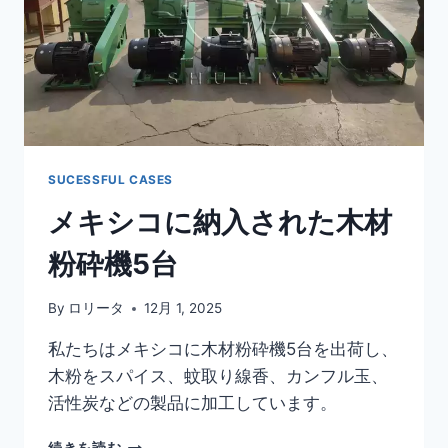
グ
ア
テ
マ
ラ
に
無
事
出
SUCESSFUL CASES
荷
メキシコに納入された木材
さ
れ
粉砕機5台
ま
し
た
By
ロリータ
12月 1, 2025
私たちはメキシコに木材粉砕機5台を出荷し、
木粉をスパイス、蚊取り線香、カンフル玉、
活性炭などの製品に加工しています。
メ