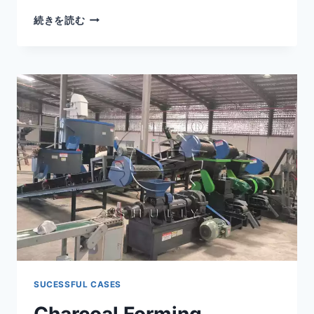
CHARCOAL
続きを読む
BALL
PRESSING
MACHINE
AND
WHEEL
MILL
SHIPPED
TO
MEXICO
SUCESSFUL CASES