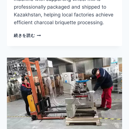
professionally packaged and shipped to
Kazakhstan, helping local factories achieve
efficient charcoal briquette processing.
COAL
続きを読む
BRIQUETTE
EXTRUDER
MACHINE
WITH
SUPPORTING
WHEEL
MILL
SHIPPED
TO
KAZAKHSTAN