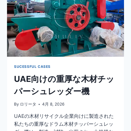
さ
れ
た
完
全
炭
処
理
生
産
ラ
SUCESSFUL CASES
イ
UAE向けの重厚な木材チッ
ン
パーシュレッダー機
By
ロリータ
4月 8, 2026
UAEの木材リサイクル企業向けに製造された
私たちの重厚なドラム木材チッパーシュレッ