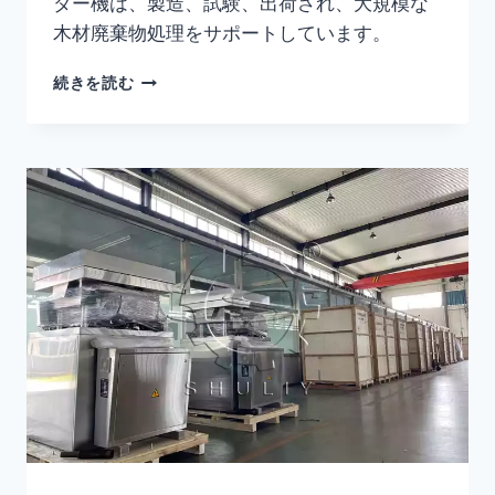
ダー機は、製造、試験、出荷され、大規模な
木材廃棄物処理をサポートしています。
UAE
続きを読む
向
け
の
重
厚
な
木
材
チ
ッ
パ
ー
シ
ュ
レ
ッ
ダ