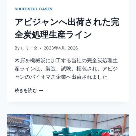
れ
ま
SUCESSFUL CASES
し
アビジャンへ出荷された完
た
全炭処理生産ライン
By
ロリータ
2023年4月, 2026
木屑を機械炭に加工する当社の完全炭処理生
産ラインは、製造、試験、梱包され、アビジ
ャンのバイオマス企業へ出荷されました。
ア
続きを読む
ビ
ジ
ャ
ン
へ
出
荷