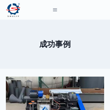
内
容
を
ス
キ
ッ
成功事例
プ