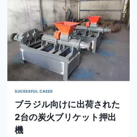
リ
ア
へ
の
シ
ー
シ
ャ
炭
ロ
ー
テ
ー
タ
タ
SUCESSFUL CASES
ブ
ブラジル向けに出荷された
レ
ッ
2台の炭火ブリケット押出
ト
プ
機
レ
ス