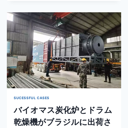
ア
向
け
に
出
荷
さ
れ
た
木
炭
ペ
レ
ッ
ト
製
造
SUCESSFUL CASES
機
バイオマス炭化炉とドラム
の
バ
乾燥機がブラジルに出荷さ
ッ
チ