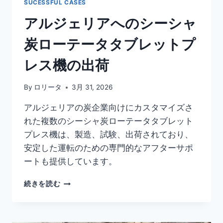
ー
SUCESSFUL CASES
機
アルジェリアへのシーシャ
炭ローテータタブレットプ
レス機の出荷
By
ロリータ
3月 31, 2026
アルジェリアの炭企業向けにカスタマイズさ
れた複数のシーシャ炭ローテータタブレット
プレス機は、製造、試験、出荷されており、
安定した運転のための専門的なアフターサポ
ートも提供しています。
ア
続きを読む
ル
ジ
ェ