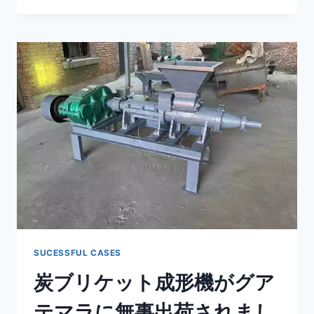
処
理
生
産
ラ
イ
ン
の
レ
バ
ノ
ン
へ
の
納
品
SUCESSFUL CASES
炭ブリケット成形機がグア
テマラに無事出荷されまし