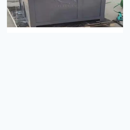
チ
ッ
パ
ー
機
械
SUCESSFUL CASES
の
インドネシアへのBBQ木炭
提
供
ボール成形機の輸出
By
ロリータ
2025年9月24日
私たちの木炭ボール成形機はインドネシアへ
出荷され、現地の顧客がエコフレンドリーな
木炭ブリケットの生産性を向上させ、飲食サ
ービスおよび小売市場の需要の高まりに応え
ます。
イ