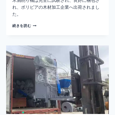
木屑削り機は完全に試験され、良好に梱包さ
れ、ボリビアの木材加工企業へ出荷されまし
た。
2
続きを読む
台
の
木
屑
削
り
機
が
ボ
リ
ビ
ア
に
出
荷
さ