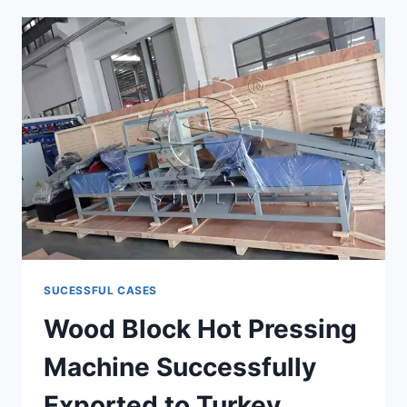
PACKING
MACHINE
DELIVERY
TO
THE
UAE
SUCESSFUL CASES
Wood Block Hot Pressing
Machine Successfully
Exported to Turkey