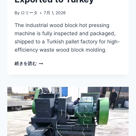
By
ロリータ
7月 1, 2026
The industrial wood block hot pressing
machine is fully inspected and packaged,
shipped to a Turkish pallet factory for high-
efficiency waste wood block molding.
WOOD
続きを読む
BLOCK
HOT
PRESSING
MACHINE
SUCCESSFULLY
EXPORTED
TO
TURKEY