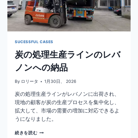
乾
燥
機
が
ブ
ラ
ジ
SUCESSFUL CASES
ル
炭の処理生産ラインのレバ
に
出
ノンへの納品
荷
さ
れ
By
ロリータ
1月30日、 2026
ま
し
炭の処理生産ラインがレバノンに出荷され、
た
現地の顧客が炭の生産プロセスを集中化し、
拡大して、市場の需要の増加に対応できるよ
うになりました。
炭
続きを読む
の