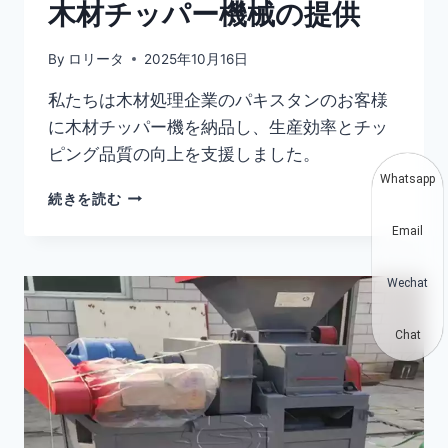
木材チッパー機械の提供
By
ロリータ
2025年10月16日
私たちは木材処理企業のパキスタンのお客様
に木材チッパー機を納品し、生産効率とチッ
ピング品質の向上を支援しました。
Whatsapp
パ
続きを読む
キ
Email
ス
タ
ン
Wechat
へ
の
Chat
モ
デ
ル
600
木
材