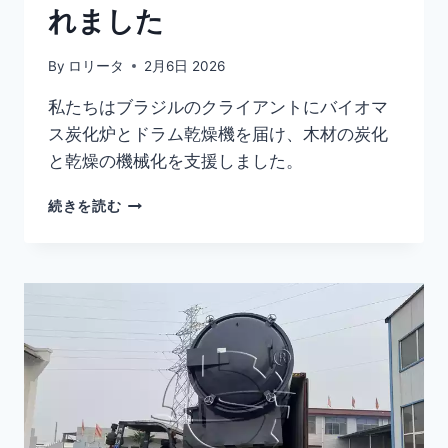
れました
By
ロリータ
2月6日 2026
私たちはブラジルのクライアントにバイオマ
ス炭化炉とドラム乾燥機を届け、木材の炭化
と乾燥の機械化を支援しました。
バ
続きを読む
イ
オ
マ
ス
炭
化
炉
と
ド
ラ
ム