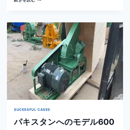
続きを読む
キ
シ
コ
に
納
入
さ
れ
た
木
材
粉
砕
機
5
台
SUCESSFUL CASES
パキスタンへのモデル600