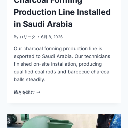
Charcoal Forming
Production Line Installed
in Saudi Arabia
By
ロリータ
6月 8, 2026
Our charcoal forming production line is
exported to Saudi Arabia. Our technicians
finished on-site installation, producing
qualified coal rods and barbecue charcoal
balls steadily.
CHARCOAL
続きを読む
FORMING
PRODUCTION
LINE
INSTALLED
IN
SAUDI