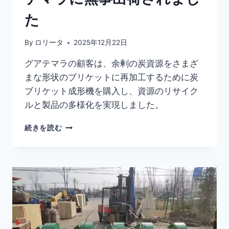
た
By
ロリータ
2025年12月22日
グアテマラの顧客は、余剰の炭資源をさまざ
まな形状のブリケットに再加工するために炭
ブリケット成形機を購入し、資源のリサイク
ルと製品の多様化を実現しました。
炭
続きを読む
ブ
リ
ケ
ッ
ト
成
形
機
が