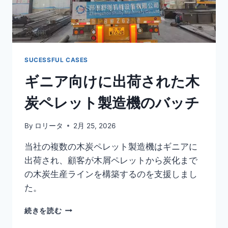
台
の
炭
火
ブ
リ
SUCESSFUL CASES
ケ
ギニア向けに出荷された木
ッ
ト
炭ペレット製造機のバッチ
押
出
機
By
ロリータ
2月 25, 2026
当社の複数の木炭ペレット製造機はギニアに
出荷され、顧客が木屑ペレットから炭化まで
の木炭生産ラインを構築するのを支援しまし
た。
ギ
続きを読む
ニ