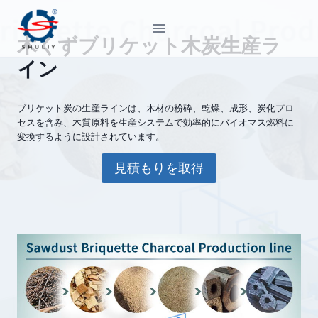
内
容
木くずブリケット木炭生産ラ
を
イン
ス
キ
ッ
ブリケット炭の生産ラインは、木材の粉砕、乾燥、成形、炭化プロ
プ
セスを含み、木質原料を生産システムで効率的にバイオマス燃料に
変換するように設計されています。
見積もりを取得