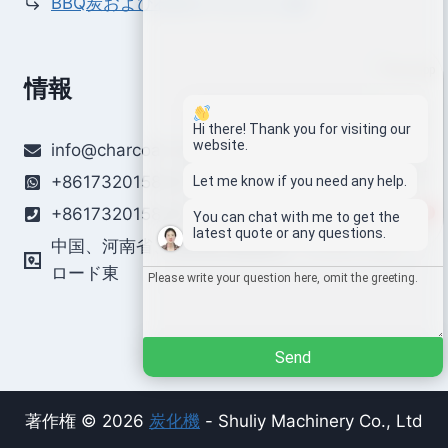
BBQ炭および石炭ボールプレス機
Whatsapp
情報
Email
Hi there! Thank you for visiting our
website.
info@charcoal-machines.com
Wechat
+8617320158259
Let me know if you need any help.
+8617320158259
1
You can chat with me to get the
Chat
latest quote or any questions.
中国、河南省、鄭州経済開発区、ナウティカル
ロード東
Send
著作権 © 2026
炭化機
- Shuliy Machinery Co., Ltd