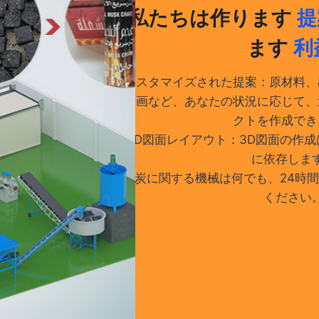
私たちは作ります
提
ます
利
カスタマイズされた提案：原材料、
計画など、あなたの状況に応じて、
クトを作成でき
3D図面レイアウト：3D図面の作
に依存しま
木炭に関する機械は何でも、24時
ください