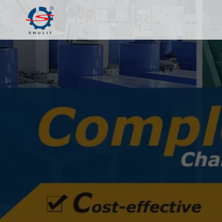
内
容
を
ス
キ
ッ
プ