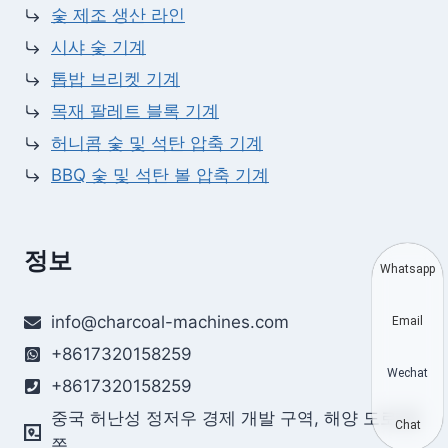
숯 제조 생산 라인
시샤 숯 기계
톱밥 브리켓 기계
목재 팔레트 블록 기계
허니콤 숯 및 석탄 압축 기계
BBQ 숯 및 석탄 볼 압축 기계
정보
Whatsapp
info@charcoal-machines.com
Email
+8617320158259
Wechat
+8617320158259
중국 허난성 정저우 경제 개발 구역, 해양 도로 동
Chat
쪽