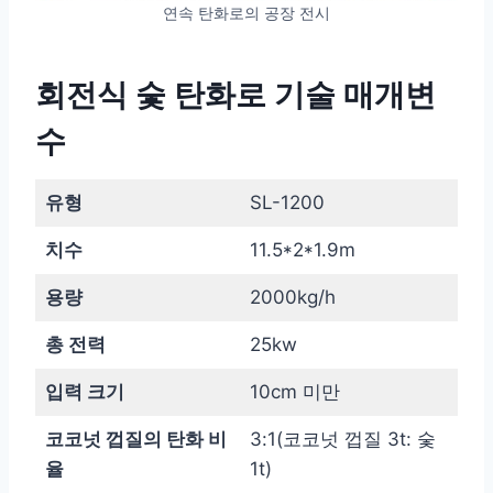
연속 탄화로의 공장 전시
회전식 숯 탄화로 기술 매개변
수
유형
SL-1200
치수
11.5*2*1.9m
용량
2000kg/h
총 전력
25kw
입력 크기
10cm 미만
코코넛 껍질의 탄화 비
3:1(코코넛 껍질 3t: 숯
율
1t)