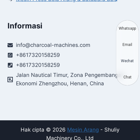
Informasi
Whatsapp
info@charcoal-machines.com
Email
+8617320158259
Wechat
+8617320158259
Jalan Nautical Timur, Zona Pengembangan
Chat
Ekonomi Zhengzhou, Henan, China
Hak cipta © 2026
Mesin Arang
- Shuliy
Machinery Co., Ltd