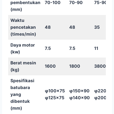
pembentukan
70-100
70-90
75-90
(mm)
Waktu
pencetakan
48
48
35
(times/min)
Daya motor
7.5
7.5
11
(kw)
Berat mesin
1600
1800
3800
(kg)
Spesifikasi
batubara
φ100×75
φ150×90
φ220×9
yang
φ125×75
φ140×90
φ200×9
dibentuk
(mm)