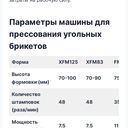
Параметры машины для
прессования угольных
брикетов
Форма
XFM125
XFM83
FM22
Высота
70-100
70-90
75-9
формовки (мм)
Количество
штамповок
48
48
35
(раза/мин)
Мощность
7.5
7.5
11