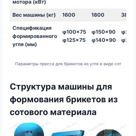
мотора (кВт)
Вес машины (кг)
1600
1800
3800
Спецификация
φ100×75
φ150×90
φ220
формированного
φ125×75
φ140×90
φ200
угля (мм)
Параметры пресса для брикетов из угля в виде сот
Структура машины для
формования брикетов из
сотового материала