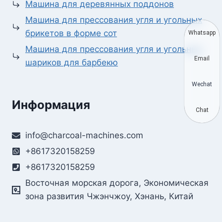
Машина для деревянных поддонов
Машина для прессования угля и угольных
брикетов в форме сот
Whatsapp
Машина для прессования угля и угольных
Email
шариков для барбекю
Wechat
Информация
Chat
info@charcoal-machines.com
+8617320158259
+8617320158259
Восточная морская дорога, Экономическая
зона развития Чжэнчжоу, Хэнань, Китай