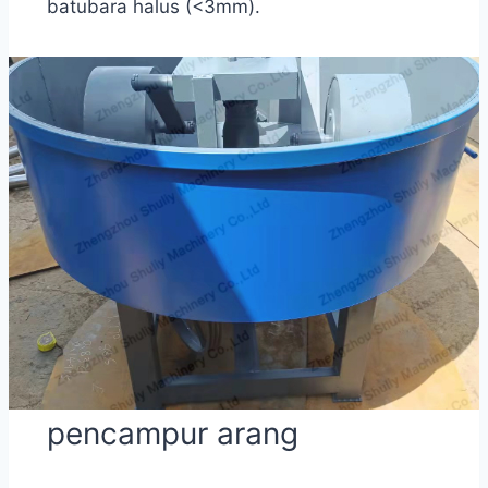
batubara halus (<3mm).
pencampur arang