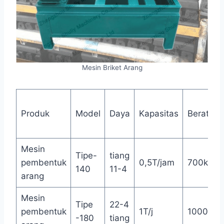
Mesin Briket Arang
Produk
Model
Daya
Kapasitas
Berat
Mesin
Tipe-
tiang
pembentuk
0,5T/jam
700kg
140
11-4
arang
Mesin
Tipe
22-4
pembentuk
1T/j
1000kg
-180
tiang