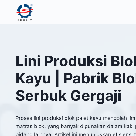
Skip
to
content
Lini Produksi Blo
Kayu | Pabrik Blo
Serbuk Gergaji
Proses lini produksi blok palet kayu mengolah l
matras blok, yang banyak digunakan dalam kaki 
bidang lainnya. Artikel ini menunjukkan efisiensi 