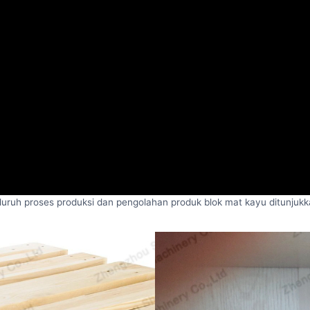
luruh proses produksi dan pengolahan produk blok mat kayu ditunjukk