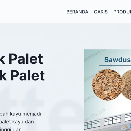
BERANDA
GARIS
PRODU
k Palet
k Palet
imbah kayu menjadi
palet kayu dan
tinggi dan