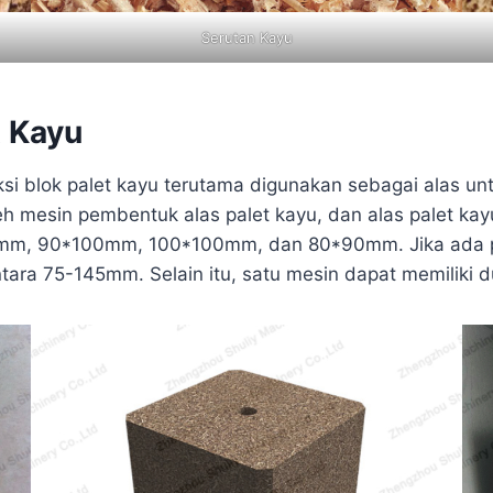
Serutan Kayu
t Kayu
duksi blok palet kayu terutama digunakan sebagai alas u
eh mesin pembentuk alas palet kayu, dan alas palet ka
mm, 90*100mm, 100*100mm, dan 80*90mm. Jika ada pe
ara 75-145mm. Selain itu, satu mesin dapat memiliki d