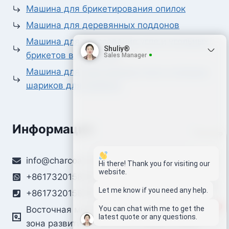
Машина для брикетирования опилок
Машина для деревянных поддонов
Машина для прессования угля и угольных
Shuliy®
брикетов в форме сот
Sales Manager
Машина для прессования угля и угольных
шариков для барбекю
Информация
Whatsapp
info@charcoal-machines.com
Email
Hi there! Thank you for visiting our
website.
+8617320158259
Wechat
Let me know if you need any help.
+8617320158259
1
You can chat with me to get the
Восточная морская дорога, Экономическая
Chat
latest quote or any questions.
зона развития Чжэнчжоу, Хэнань, Китай