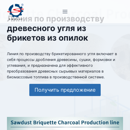
Перейти
к
Линия по производству
содержимому
древесного угля из
брикетов из опилок
Линия по производству брикетированного угля включает в
себя процессы дробления древесины, сушки, формовки и
углевания, и предназначена для эффективного
преобразования древесных сырьевых материалов в
биомассовые топлива в производственной системе.
Получить предложение