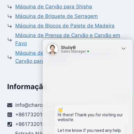
Máquina de Carvão para Shisha
Máquina de Briquete de Serragem
Máquina de Blocos de Palete de Madeira
Máquina de Prensa de Carvão e Carvão em
Favo
Shuliy®
Sales Manager
Máquina de Prensa de Bolas de Carvão e
Carvão para Churrasco
Informação
Whatsapp
info@charcoal-machines.com
Email
+8617320158259
Hi there! Thank you for visiting our
website.
+8617320158259
Wechat
Let me know if you need any help.
Estrada Náutica Leste, Zona de