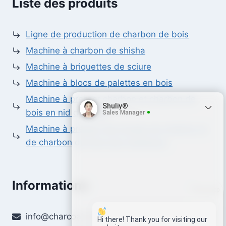
Liste des produits
Ligne de production de charbon de bois
Machine à charbon de shisha
Machine à briquettes de sciure
Machine à blocs de palettes en bois
Machine à presser charbon et charbon de
Shuliy®
bois en nid d'abeille
Sales Manager
Machine à presser des boules de charbon et
de charbon de bois pour barbecue
Informations
Whatsapp
info@charcoal-machines.com
Email
Hi there! Thank you for visiting our