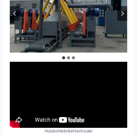
Holzkohlebrikettextruder