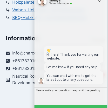
Shuliy®
Holzpalettenblockmaschine
Sales Manager
Waben-Holzkohle- und Kohlenpresse
BBQ-Holzkohle- und Kohlenballpresse
Information
Whatsapp
info@charcoal-machines.com
Email
Hi there! Thank you for visiting our
website.
+8617320158259
Wechat
Let me know if you need any help.
+8617320158259
1
You can chat with me to get the
Nautical Road East, Zhengzhou Economic
Chat
latest quote or any questions.
Development Zone, Henan, China