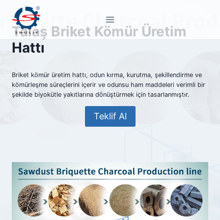
Skip
to
Talaş Briket Kömür Üretim
content
Hattı
Briket kömür üretim hattı, odun kırma, kurutma, şekillendirme ve
kömürleşme süreçlerini içerir ve odunsu ham maddeleri verimli bir
şekilde biyokütle yakıtlarına dönüştürmek için tasarlanmıştır.
Teklif Al