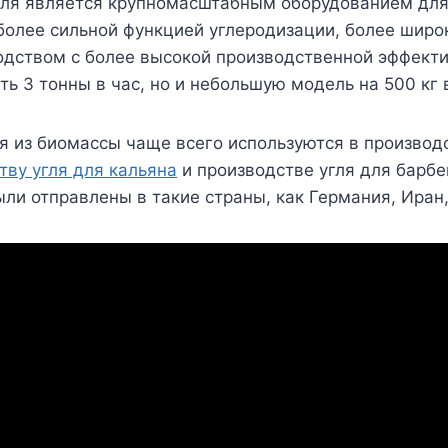
угля является крупномасштабным оборудованием для
 более сильной функцией углеродизации, более шир
одством с более высокой производственной эффекти
 3 тонны в час, но и небольшую модель на 500 кг в
 из биомассы чаще всего используются в производс
тву угля для кальяна
и производстве угля для барб
ыли отправлены в такие страны, как Германия, Иран