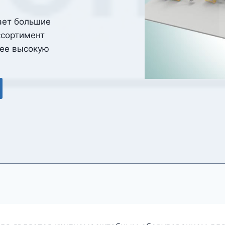
ает большие
ссортимент
лее высокую