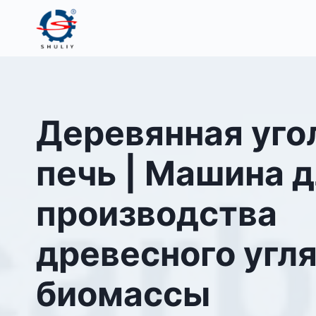
Перейти
к
содержимому
Деревянная уго
печь | Машина 
производства
древесного угля
биомассы