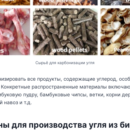
Сырьё для карбонизации угля
низировать все продукты, содержащие углерод, осо
к. Конкретные распространенные материалы включаю
амбуковую пудру, бамбуковые чипсы, ветки, корни де
 навоз и т.д.
ны для производства угля из б