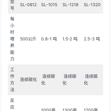
型
SL-0812
SL-1015
SL-1218
SL-1320
号
每
小
时
喂
500公斤
0.8-1 吨
1.5-2 吨
2.5-3 吨
养
能
力
工
作
连续碳
连续碳
连续碳
连续碳化
方
化
化
化
法
反
应
1000毫
1300毫
1700毫