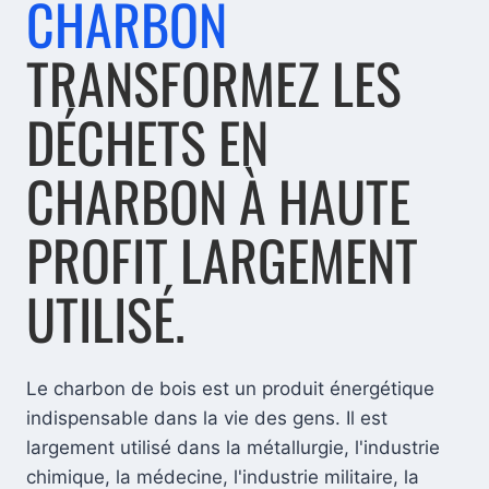
CHARBON
TRANSFORMEZ LES
DÉCHETS EN
CHARBON À HAUTE
PROFIT LARGEMENT
UTILISÉ.
Le charbon de bois est un produit énergétique
indispensable dans la vie des gens. Il est
largement utilisé dans la métallurgie, l'industrie
chimique, la médecine, l'industrie militaire, la