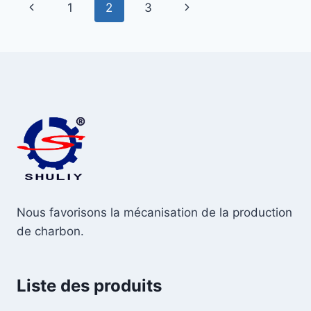
Navigation
Page
Page
1
2
3
de
précédente
suivante
page
Nous favorisons la mécanisation de la production
de charbon.
Liste des produits