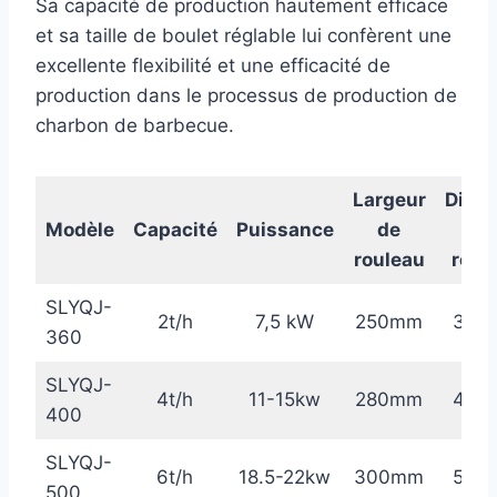
Sa capacité de production hautement efficace
et sa taille de boulet réglable lui confèrent une
excellente flexibilité et une efficacité de
production dans le processus de production de
charbon de barbecue.
Largeur
Diam
Modèle
Capacité
Puissance
de
d
rouleau
roul
SLYQJ-
2t/h
7,5 kW
250mm
360
360
SLYQJ-
4t/h
11-15kw
280mm
400
400
SLYQJ-
6t/h
18.5-22kw
300mm
500
500