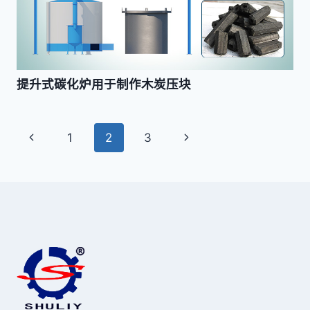
提升式碳化炉用于制作木炭压块
页
上
下
1
2
3
面
一
一
页
页
导
航