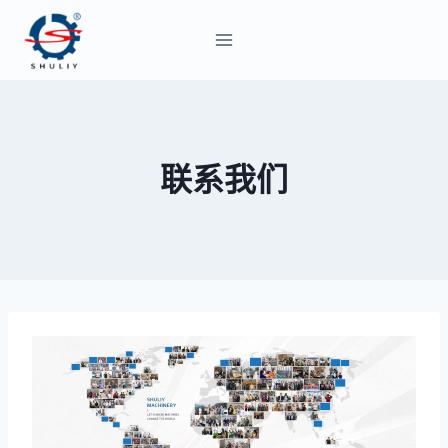
跳
到
内
容
联系我们