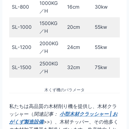
1000KG
SL-800
16cm
30kw
／H
1500KG
SL-1000
20cm
55kw
／H
2000KG
SL-1200
24cm
55kw
／H
2500KG
SL-1500
32cm
75kw
／H
木くず機のパラメータ
私たちは高品質の木材削り機を提供し、木材クラ
ッシャー（
関連記事：
小型木材クラッシャー | お
がくず製造設備
>>
）、木材チッパー、その他多く