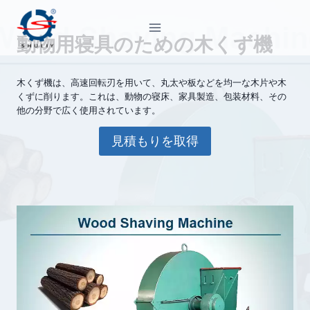
内
容
動物用寝具のための木くず機
を
ス
キ
木くず機は、高速回転刃を用いて、丸太や板などを均一な木片や木
くずに削ります。これは、動物の寝床、家具製造、包装材料、その
ッ
他の分野で広く使用されています。
プ
見積もりを取得