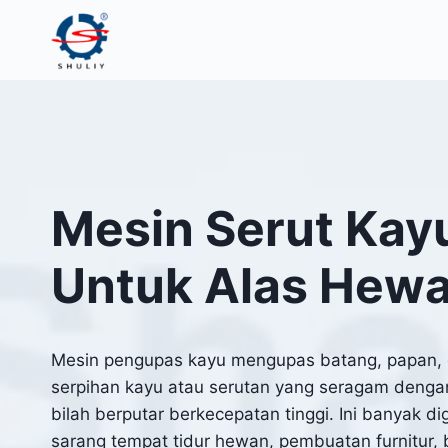
Skip
to
content
Mesin Serut Kay
Untuk Alas Hew
Mesin pengupas kayu mengupas batang, papan, d
serpihan kayu atau serutan yang seragam deng
bilah berputar berkecepatan tinggi. Ini banyak 
sarang tempat tidur hewan, pembuatan furnitur,