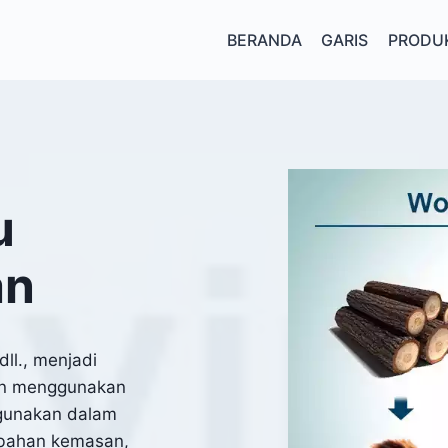
BERANDA
GARIS
PRODU
u
an
ll., menjadi
an menggunakan
digunakan dalam
 bahan kemasan,