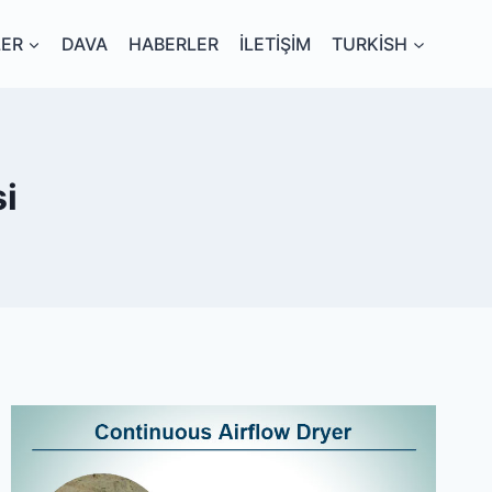
ER
DAVA
HABERLER
İLETIŞIM
TURKISH
i