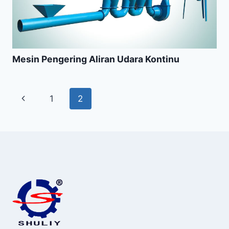
Mesin Pengering Aliran Udara Kontinu
Page
Previous
1
2
navigation
Page