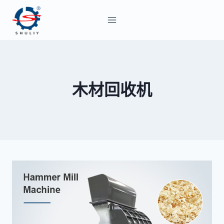
跳
到
内
容
木材回收机