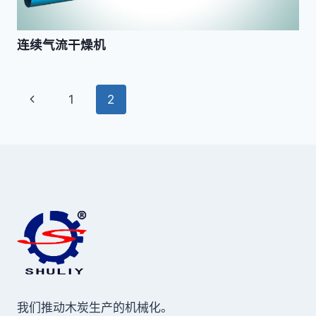
连续气流干燥机
页
上
1
2
面
一
页
导
航
我们推动木炭生产的机械化。