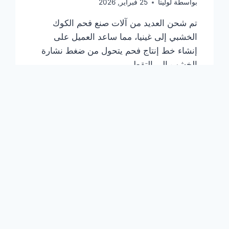
بواسطة
لوليتا
25 فبراير, 2026
تم شحن العديد من آلات صنع فحم الكوك
الخشبي إلى غينيا، مما ساعد العميل على
إنشاء خط إنتاج فحم يتحول من ضغط نشارة
الخشب إلى التقطير.
شحنة
اقرأ المزيد
من
آلات
صنع
فحم
الكوك
الخشبي
تم
شحنها
إلى
غينيا