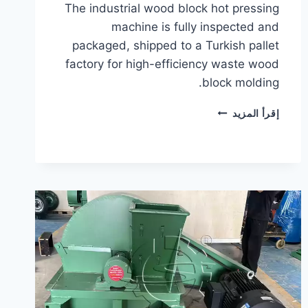
The industrial wood block hot pressing
machine is fully inspected and
packaged, shipped to a Turkish pallet
factory for high-efficiency waste wood
block molding.
WOOD
إقرأ المزيد
BLOCK
HOT
PRESSING
MACHINE
SUCCESSFULLY
EXPORTED
TO
TURKEY