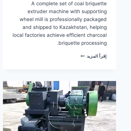
A complete set of coal briquette
extruder machine with supporting
wheel mill is professionally packaged
and shipped to Kazakhstan, helping
local factories achieve efficient charcoal
briquette processing.
COAL
إقرأ المزيد
BRIQUETTE
EXTRUDER
MACHINE
WITH
SUPPORTING
WHEEL
MILL
SHIPPED
TO
KAZAKHSTAN