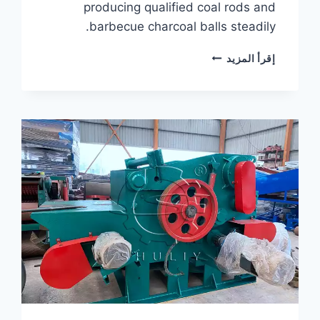
producing qualified coal rods and
barbecue charcoal balls steadily.
CHARCOAL
إقرأ المزيد
FORMING
PRODUCTION
LINE
INSTALLED
IN
SAUDI
ARABIA