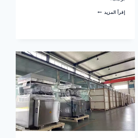
تم
إقرأ المزيد
شحن
اثنين
من
آلات
مطحنة
تقشير
الخشب
إلى
بوليفيا