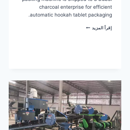
charcoal enterprise for efficient
automatic hookah tablet packaging.
SHISHA
إقرأ المزيد
CHARCOAL
PILLOW
PACKING
MACHINE
DELIVERY
TO
THE
UAE