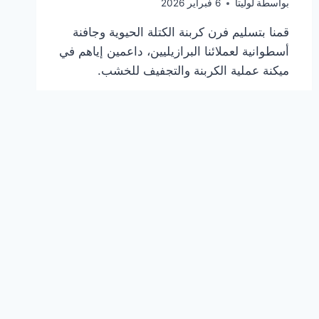
بواسطة
لوليتا
6 فبراير 2026
قمنا بتسليم فرن كربنة الكتلة الحيوية وجافنة
أسطوانية لعملائنا البرازيليين، داعمين إياهم في
ميكنة عملية الكربنة والتجفيف للخشب.
فرن
اقرأ المزيد
كربنة
الكتلة
الحيوية
وجافنة
أسطوانية
شُحنت
إلى
البرازيل