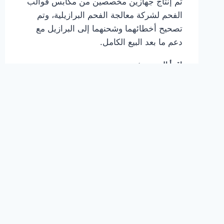
تم إنتاج جهازين مخصصين من مكابس قوالب
الفحم لشركة معالجة الفحم البرازيلية، وتم
تصحيح أخطائهما وشحنهما إلى البرازيل مع
دعم ما بعد البيع الكامل.
تسليم
اقرأ المزيد
جهازين
من
مكابس
قوالب
الفحم
إلى
البرازيل