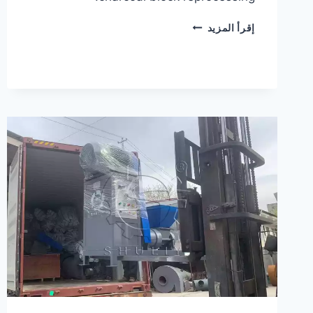
CHARCOAL
إقرأ المزيد
BALL
PRESSING
MACHINE
AND
WHEEL
MILL
SHIPPED
TO
MEXICO