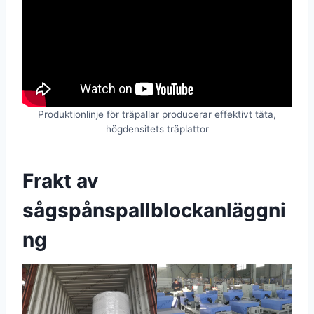
Produktionlinje för träpallar producerar effektivt täta,
högdensitets träplattor
Frakt av
sågspånspallblockanläggni
ng