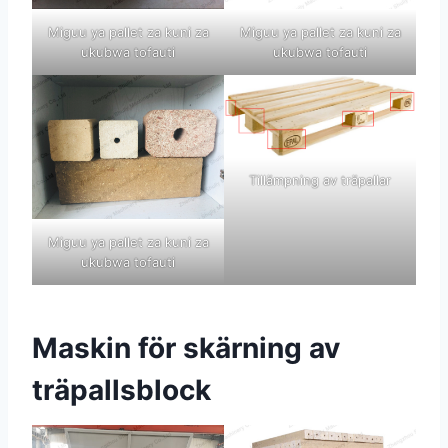
Miguu ya pallet za kuni za
Miguu ya pallet za kuni za
ukubwa tofauti
ukubwa tofauti
Tillämpning av träpallar
Miguu ya pallet za kuni za
ukubwa tofauti
Maskin för skärning av
träpallsblock