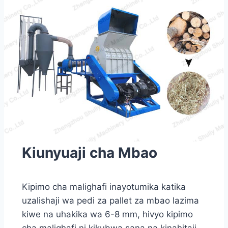
Kiunyuaji cha Mbao
Kipimo cha malighafi inayotumika katika
uzalishaji wa pedi za pallet za mbao lazima
kiwe na uhakika wa 6-8 mm, hivyo kipimo
cha malighafi ni kikubwa sana na kinahitaji