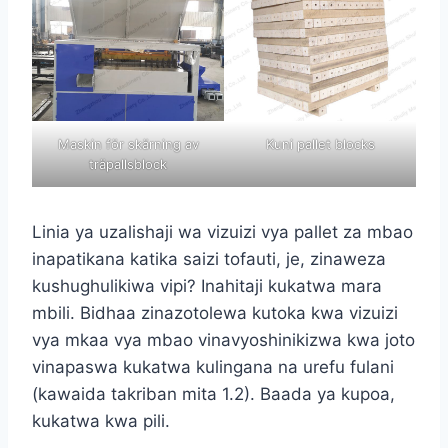
Maskin för skärning av
Kuni pallet blocks
träpallsblock
Linia ya uzalishaji wa vizuizi vya pallet za mbao
inapatikana katika saizi tofauti, je, zinaweza
kushughulikiwa vipi? Inahitaji kukatwa mara
mbili. Bidhaa zinazotolewa kutoka kwa vizuizi
vya mkaa vya mbao vinavyoshinikizwa kwa joto
vinapaswa kukatwa kulingana na urefu fulani
(kawaida takriban mita 1.2). Baada ya kupoa,
kukatwa kwa pili.