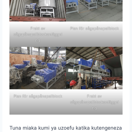
Frakt av
Plan för sågspånspallblock
sågspånspallblockanläggni
ng
Plan för sågspånspallblock
Frakt av
sågspånspallblockanläggni
ng
Tuna miaka kumi ya uzoefu katika kutengeneza