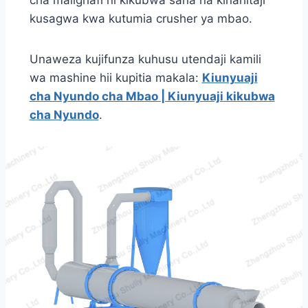
kusagwa kwa kutumia crusher ya mbao.
Unaweza kujifunza kuhusu utendaji kamili
wa mashine hii kupitia makala:
Kiunyuaji
cha Nyundo cha Mbao | Kiunyuaji kikubwa
cha Nyundo
.