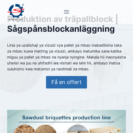
Skip
to
Produktion av träpallblock |
content
Sågspånsblockanläggning
Linia ya uzalishaji ya vizuizi vya pallet ya mbao inabadilisha taka
za mbao kuwa matting ya vizuizi, ambayo inatumika sana katika
miguu ya pallet ya mbao na nyanja nyingine. Makala hii inaonyesha
ufanisi wa juu na uhifadhi wa nishati wa laini hii, ambayo inatoa
suluhisho kwa matumizi ya rasilimali za mbao.
Få en offert