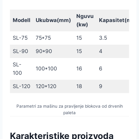
Nguvu
Modell
Ukubwa(mm)
Kapasitet(m
3
\
(kw)
SL-75
75*75
15
3.5
SL-90
90*90
15
4
SL-
100*100
16
6
100
SL-120
120*120
18
9
Parametri za mašinu za pravljenje blokova od drvenih
paleta
Karakteristike proizvoda