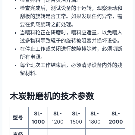
检查完成后，测试设备的干运转，观察滚动和
刮板的旋转是否正常。如果发现任何异常，需
要在负载旋转之前处理。
当喂料轮正在研磨时，喂料应适量，以免喂入
过多物料导致辊子的旋转被阻塞并损坏设备。
在停止工作或关闭进行故障排除时，必须切断
所有电源。
每个班次工作结束后，必须清除设备内外的残
留材料。
木炭粉磨机的技术参数
SL-
SL-
SL-
SL-
SL-
型号
1000
1200
1500
1800
2000
2
直径