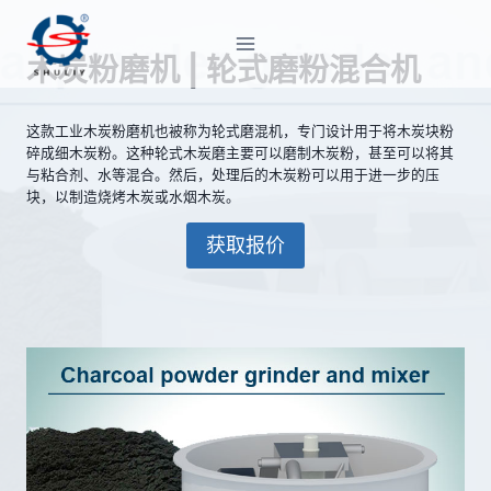
跳
到
木炭粉磨机 | 轮式磨粉混合机
内
容
这款工业木炭粉磨机也被称为轮式磨混机，专门设计用于将木炭块粉
碎成细木炭粉。这种轮式木炭磨主要可以磨制木炭粉，甚至可以将其
与粘合剂、水等混合。然后，处理后的木炭粉可以用于进一步的压
块，以制造烧烤木炭或水烟木炭。
获取报价