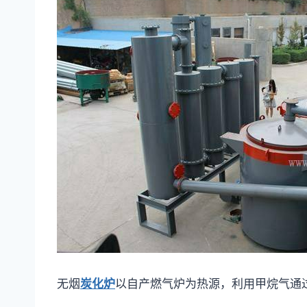
无烟
炭化炉
以自产燃气炉为热源，利用甲烷气通