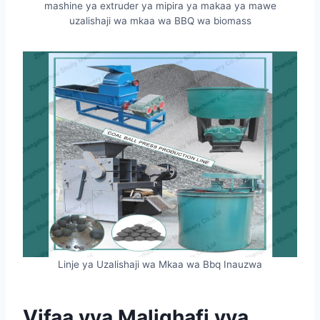
mashine ya extruder ya mipira ya makaa ya mawe
uzalishaji wa mkaa wa BBQ wa biomass
Linje ya Uzalishaji wa Mkaa wa Bbq Inauzwa
Vifaa vya Malighafi vya