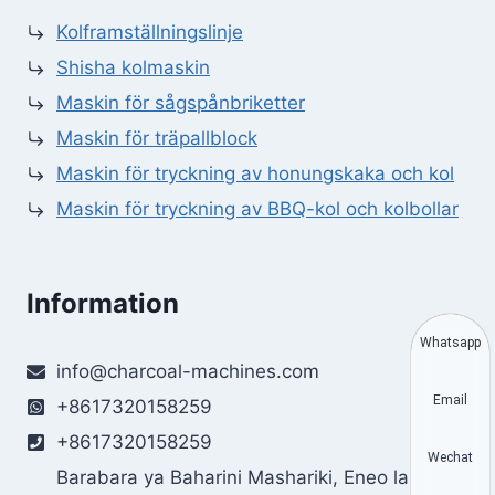
Kolframställningslinje
Shisha kolmaskin
Maskin för sågspånbriketter
Maskin för träpallblock
Maskin för tryckning av honungskaka och kol
Maskin för tryckning av BBQ-kol och kolbollar
Information
Whatsapp
info@charcoal-machines.com
Email
+8617320158259
+8617320158259
Wechat
Barabara ya Baharini Mashariki, Eneo la