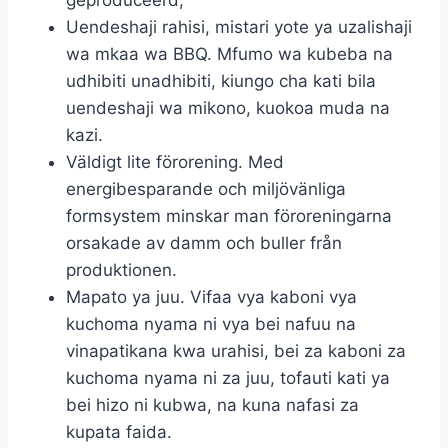
Uendeshaji rahisi, mistari yote ya uzalishaji
wa mkaa wa BBQ. Mfumo wa kubeba na
udhibiti unadhibiti, kiungo cha kati bila
uendeshaji wa mikono, kuokoa muda na
kazi.
Väldigt lite förorening. Med
energibesparande och miljövänliga
formsystem minskar man föroreningarna
orsakade av damm och buller från
produktionen.
Mapato ya juu. Vifaa vya kaboni vya
kuchoma nyama ni vya bei nafuu na
vinapatikana kwa urahisi, bei za kaboni za
kuchoma nyama ni za juu, tofauti kati ya
bei hizo ni kubwa, na kuna nafasi za
kupata faida.