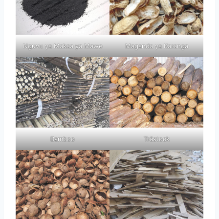
Nguvu ya Makaa ya Mawe
Maganda ya Karanga
Bamboo
Trästock