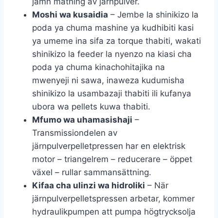
jämn matning av järnpulver.
Moshi wa kusaidia
– Jembe la shinikizo la
poda ya chuma mashine ya kudhibiti kasi
ya umeme ina sifa za torque thabiti, wakati
shinikizo la feeder la nyenzo na kiasi cha
poda ya chuma kinachohitajika na
mwenyeji ni sawa, inaweza kudumisha
shinikizo la usambazaji thabiti ili kufanya
ubora wa pellets kuwa thabiti.
Mfumo wa uhamasishaji
–
Transmissiondelen av
järnpulverpelletpressen har en elektrisk
motor – triangelrem – reducerare – öppet
växel – rullar sammansättning.
Kifaa cha ulinzi wa hidroliki
– När
järnpulverpelletspressen arbetar, kommer
hydraulikpumpen att pumpa högtrycksolja