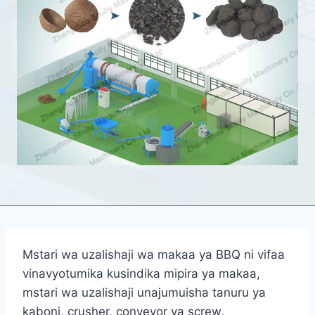
Mstari wa uzalishaji wa makaa ya BBQ ni vifaa
vinavyotumika kusindika mipira ya makaa,
mstari wa uzalishaji unajumuisha tanuru ya
kaboni, crusher, conveyor ya screw,