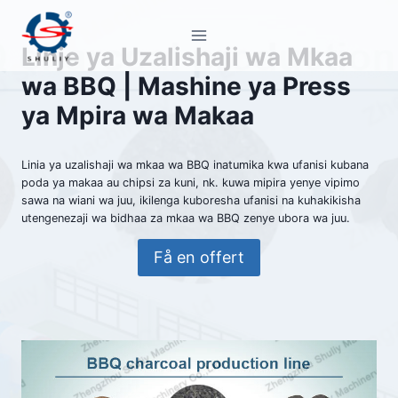
Skip
to
Linje ya Uzalishaji wa Mkaa
content
wa BBQ | Mashine ya Press
ya Mpira wa Makaa
Linia ya uzalishaji wa mkaa wa BBQ inatumika kwa ufanisi kubana
poda ya makaa au chipsi za kuni, nk. kuwa mipira yenye vipimo
sawa na wiani wa juu, ikilenga kuboresha ufanisi na kuhakikisha
utengenezaji wa bidhaa za mkaa wa BBQ zenye ubora wa juu.
Få en offert