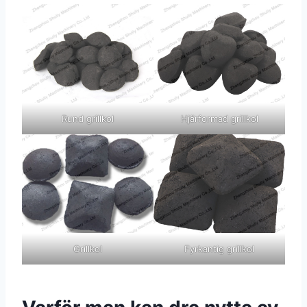
Rund grillkol
Hjärformad grillkol
Grillkol
Fyrkantig grillkol