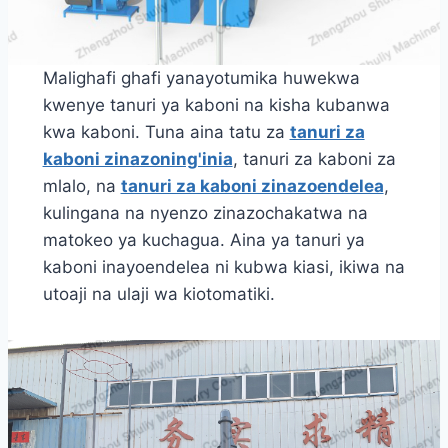
Malighafi ghafi yanayotumika huwekwa
kwenye tanuri ya kaboni na kisha kubanwa
kwa kaboni. Tuna aina tatu za
tanuri za
kaboni zinazoning'inia
, tanuri za kaboni za
mlalo, na
tanuri za kaboni zinazoendelea
,
kulingana na nyenzo zinazochakatwa na
matokeo ya kuchagua. Aina ya tanuri ya
kaboni inayoendelea ni kubwa kiasi, ikiwa na
utoaji na ulaji wa kiotomatiki.