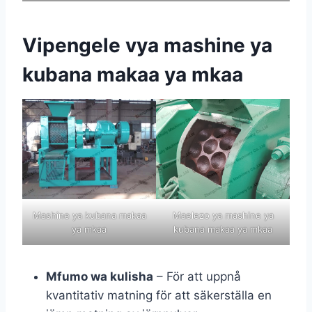
Vipengele vya mashine ya
kubana makaa ya mkaa
Mashine ya kubana makaa
Maelezo ya mashine ya
ya mkaa
kubana makaa ya mkaa
Mfumo wa kulisha
– För att uppnå
kvantitativ matning för att säkerställa en