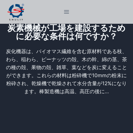
内
容
を
炭素機械が工場を建設するため
ス
に必要な条件は何ですか？
キ
ッ
炭化機器は、バイオマス繊維を含む原材料である枝、
プ
わら、稲わら、ピーナッツの殻、木の幹、綿の茎、茶
の種の殻、果物の殻、雑草、葉などを炭に変えること
ができます。これらの材料は粉砕機で10mmの粉末に
粉砕され、乾燥機で乾燥されて水分含量が12%になり
ます。棒製造機は高温、高圧の後に…