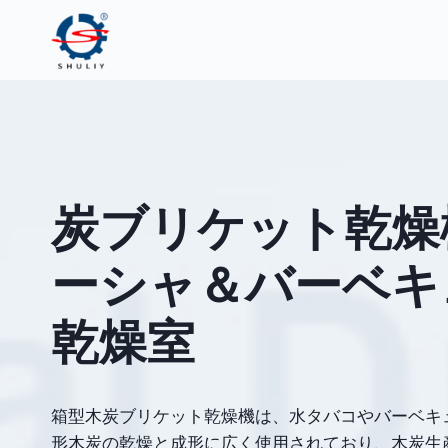
内
容
を
ス
キ
ッ
プ
炭ブリケット乾燥機
ーシャ＆バーベキ
乾燥室
箱型木炭ブリケット乾燥機は、水タバコやバーベキ
形木炭の乾燥と成形に広く使用されており、木炭生