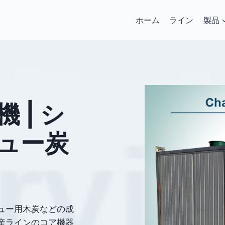
ホーム
ライン
製品
 | シ
ュー炭
ュー用木炭などの成
産ラインのコア機器