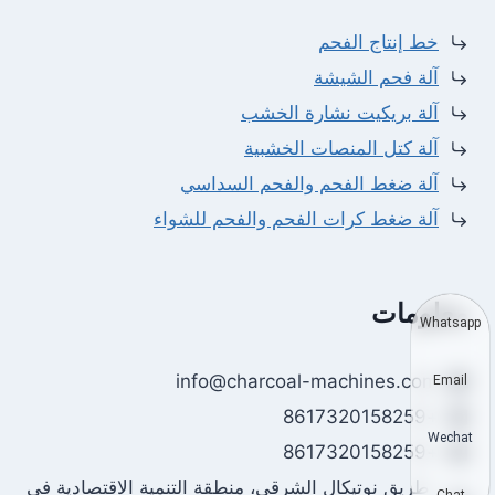
خط إنتاج الفحم
آلة فحم الشيشة
آلة بريكيت نشارة الخشب
آلة كتل المنصات الخشبية
آلة ضغط الفحم والفحم السداسي
آلة ضغط كرات الفحم والفحم للشواء
معلومات
Whatsapp
info@charcoal-machines.com
Email
+8617320158259
Wechat
+8617320158259
طريق نوتيكال الشرقي، منطقة التنمية الاقتصادية في