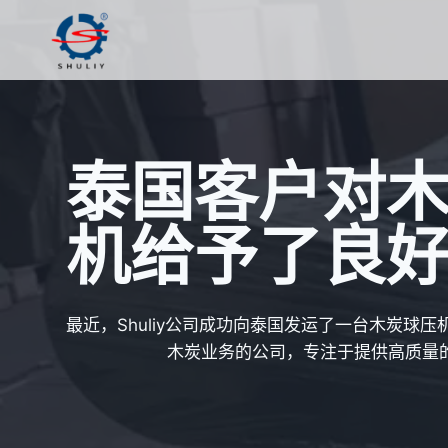
跳
到
内
容
泰国客户对
机给予了良
最近，Shuliy公司成功向泰国发运了一台木炭球
木炭业务的公司，专注于提供高质量