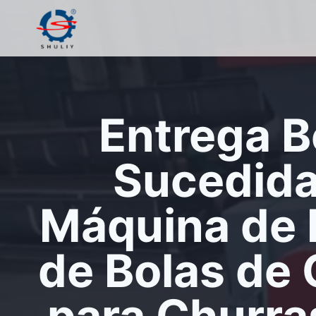
Pular
para
o
Conteúdo
Entrega 
Sucedida
Máquina de 
de Bolas de
para Churra