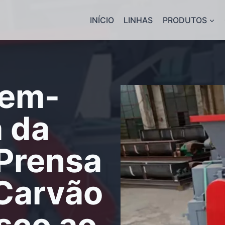
INÍCIO
LINHAS
PRODUTOS
Bem-
 da
Prensa
 Carvão
sco ao