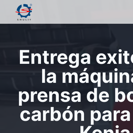
Saltar
al
contenido
Entrega exi
la máquin
prensa de b
carbón para
Kenia