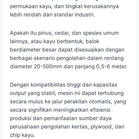
permukaan kayu, dan tingkat kerusakannya
lebih rendah dari standar industri.
Apakah itu pinus, cedar, dan spesies umum
lainnya, atau kayu berbentuk, balok
berdiameter besar dapat disesuaikan dengan
berbagai skenario pengolahan dalam rentang
diameter 20-500mm dan panjang 0,5-6 meter.
Dengan kompatibilitas tinggi dan kapasitas
output yang stabil, mesin ini dapat terhubung
secara mulus ke jalur perakitan otomatis, yang
secara signifikan meningkatkan efisiensi
produksi dan pemanfaatan sumber daya
perusahaan pengolahan kertas, plywood, dan
chip kayu.