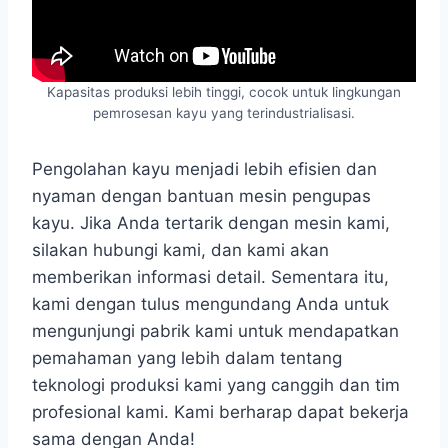
Kapasitas produksi lebih tinggi, cocok untuk lingkungan
pemrosesan kayu yang terindustrialisasi.
Pengolahan kayu menjadi lebih efisien dan
nyaman dengan bantuan mesin pengupas
kayu. Jika Anda tertarik dengan mesin kami,
silakan hubungi kami, dan kami akan
memberikan informasi detail. Sementara itu,
kami dengan tulus mengundang Anda untuk
mengunjungi pabrik kami untuk mendapatkan
pemahaman yang lebih dalam tentang
teknologi produksi kami yang canggih dan tim
profesional kami. Kami berharap dapat bekerja
sama dengan Anda!