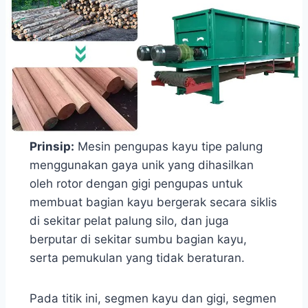
Prinsip:
Mesin pengupas kayu tipe palung
menggunakan gaya unik yang dihasilkan
oleh rotor dengan gigi pengupas untuk
membuat bagian kayu bergerak secara siklis
di sekitar pelat palung silo, dan juga
berputar di sekitar sumbu bagian kayu,
serta pemukulan yang tidak beraturan.
Pada titik ini, segmen kayu dan gigi, segmen