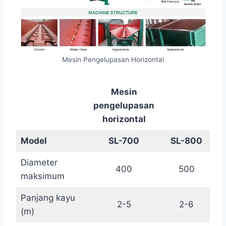
Mesin Pengelupasan Horizontal
Mesin
pengelupasan
horizontal
Model
SL-700
SL-800
Diameter
400
500
maksimum
Panjang kayu
2-5
2-6
(m)