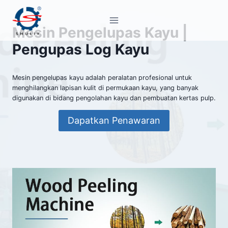
Skip
to
Mesin Pengelupas Kayu |
content
Pengupas Log Kayu
Mesin pengelupas kayu adalah peralatan profesional untuk
menghilangkan lapisan kulit di permukaan kayu, yang banyak
digunakan di bidang pengolahan kayu dan pembuatan kertas pulp.
Dapatkan Penawaran