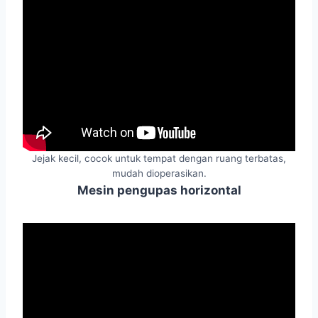
Jejak kecil, cocok untuk tempat dengan ruang terbatas,
mudah dioperasikan.
Mesin pengupas horizontal