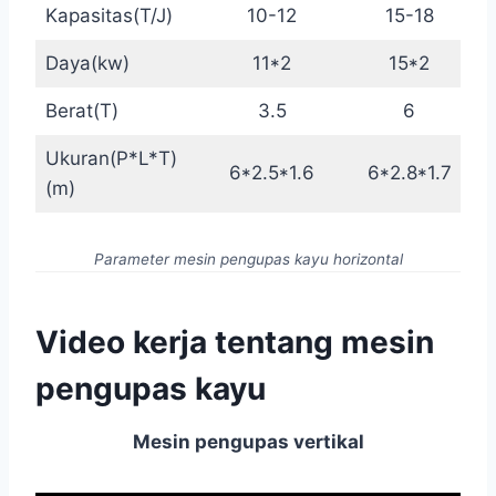
Kapasitas(T/J)
10-12
15-18
Daya(kw)
11*2
15*2
Berat(T)
3.5
6
Ukuran(P*L*T)
6*2.5*1.6
6*2.8*1.7
(m)
Parameter mesin pengupas kayu horizontal
Video kerja tentang mesin
pengupas kayu
Mesin pengupas vertikal