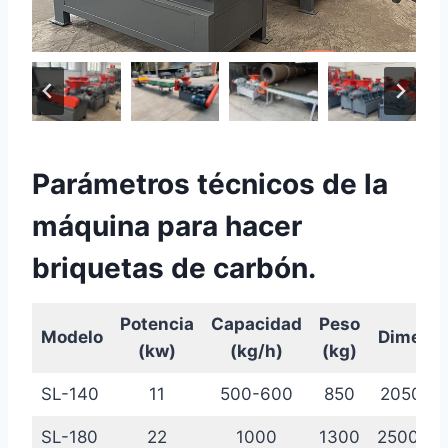
Parámetros técnicos de la
máquina para hacer
briquetas de carbón.
Potencia
Capacidad
Peso
Modelo
Dimens
(kw)
(kg/h)
(kg)
SL-140
11
500-600
850
2050*9
SL-180
22
1000
1300
2500*10