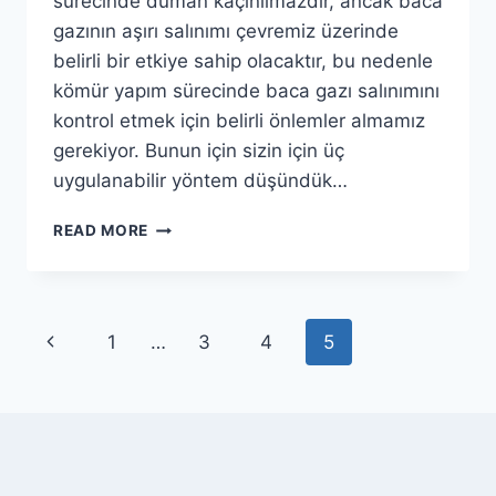
sürecinde duman kaçınılmazdır, ancak baca
gazının aşırı salınımı çevremiz üzerinde
belirli bir etkiye sahip olacaktır, bu nedenle
kömür yapım sürecinde baca gazı salınımını
kontrol etmek için belirli önlemler almamız
gerekiyor. Bunun için sizin için üç
uygulanabilir yöntem düşündük…
KÖMÜR
READ MORE
MAKINESI
ÜRETIMI
SIRASINDA
BACA
Page
Previous
1
…
3
4
5
GAZI
EMISYONUNU
navigation
Page
NASIL
AZALTABILIRIZ?