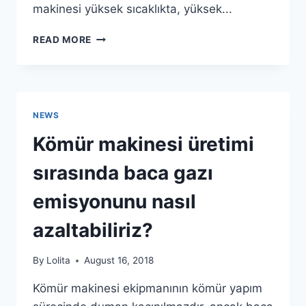
makinesi yüksek sıcaklıkta, yüksek...
KÖMÜR
READ MORE
MAKINELERININ
FABRIKA
KURMAK
IÇIN
HANGI
NEWS
KOŞULLARA
IHTIYACI
Kömür makinesi üretimi
VAR?
sırasında baca gazı
emisyonunu nasıl
azaltabiliriz?
By
Lolita
August 16, 2018
Kömür makinesi ekipmanının kömür yapım