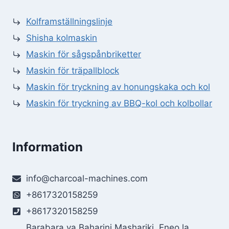
Kolframställningslinje
Shisha kolmaskin
Maskin för sågspånbriketter
Maskin för träpallblock
Maskin för tryckning av honungskaka och kol
Maskin för tryckning av BBQ-kol och kolbollar
Information
info@charcoal-machines.com
+8617320158259
+8617320158259
Barabara ya Baharini Mashariki, Eneo la