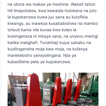
na ubora wa makaa ya mashine. Wakati tatizo
hili linapotokea, kwa kawaida hutokana na joto
la kupokanzwa kuwa juu sana au kutofikia
kiwango, au inaweza kusababishwa na mambo
tofauti kama vile kuvaa kwa koleo la
kutengeneza ni mbaya sana, na unyevu mwingi
katika malighafi. Tunahitaji kujua sababu na
kuzilinganisha moja kwa moja, na kufanya
marekebisho yanayolingana. Njia ya
kubadilisha pete ya kupokanzwa: