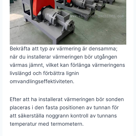
Bekräfta att typ av värmering är densamma;
när du installerar värmeringen bör utgången
värmas jämnt, vilket kan förlänga värmeringens
livslängd och förbättra lignin
omvandlingseffektiviteten.
Efter att ha installerat värmeringen bör sonden
placeras i den fasta positionen av tunnan för
att säkerställa noggrann kontroll av tunnans
temperatur med termometern.