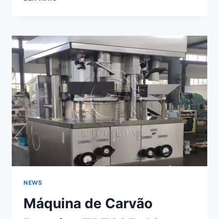
DESCASQUE
DE
MADEIRA
VS
DESCASQUE
MANUAL:
QUAL
É
MELHOR?
NEWS
Máquina de Carvão