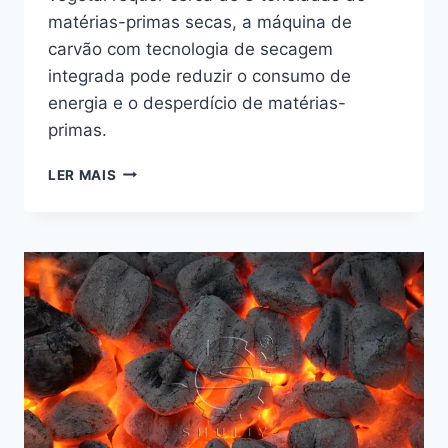
matérias-primas secas, a máquina de
carvão com tecnologia de secagem
integrada pode reduzir o consumo de
energia e o desperdício de matérias-
primas.
QUANTAS
LER MAIS
TONELADAS
DE
MATÉRIA-
PRIMA
SÃO
NECESSÁRIAS
PARA
PRODUZIR
UMA
TONELADA
DE
CARVÃO?