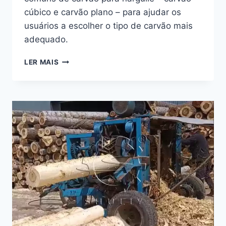
cúbico e carvão plano – para ajudar os
usuários a escolher o tipo de carvão mais
adequado.
ESCOLHENDO
LER MAIS
O
CARVÃO
DE
NARGUILÉ
CERTO:
CUBO
OU
PLANO
–
O
QUE
É
MELHOR
PARA
VOCÊ?