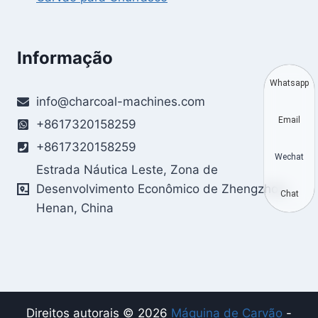
Informação
Whatsapp
info@charcoal-machines.com
Email
+8617320158259
+8617320158259
Wechat
Estrada Náutica Leste, Zona de
Desenvolvimento Econômico de Zhengzhou,
Chat
Henan, China
Direitos autorais © 2026
Máquina de Carvão
-