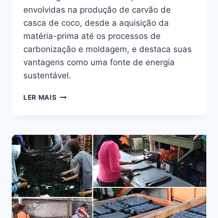
envolvidas na produção de carvão de
casca de coco, desde a aquisição da
matéria-prima até os processos de
carbonização e moldagem, e destaca suas
vantagens como uma fonte de energia
sustentável.
COMO
LER MAIS
FAZER
CARVÃO
DE
CASCA
DE
COCO?
–
UM
GUIA
ABRANGENTE