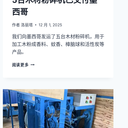
西哥
作者
洛丽塔
12 月 1, 2025
我们向墨西哥发运了五台木材粉碎机，用于
加工木粉成香料、蚊香、樟脑球和活性炭等
产品。
5
阅读更多
台
木
材
粉
碎
机
已
交
付
墨