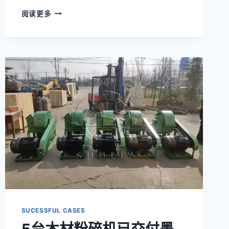
生
阅读更多
物
质
碳
化
炉
和
滚
筒
干
燥
机
已
发
往
巴
西
SUCESSFUL CASES
5台木材粉碎机已交付墨