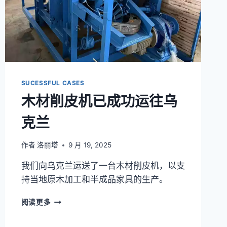
西
哥
SUCESSFUL CASES
木材削皮机已成功运往乌
克兰
作者
洛丽塔
9 月 19, 2025
我们向乌克兰运送了一台木材削皮机，以支
持当地原木加工和半成品家具的生产。
木
阅读更多
材
削