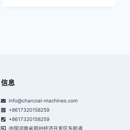
皮
机
已
成
功
运
往
乌
克
兰
信息
info@charcoal-machines.com
+8617320158259
+8617320158259
中国河南省郑州经济开发区东航道