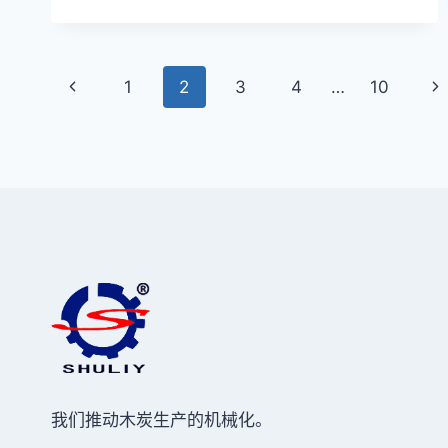
基
斯
坦
页
提
上
下
1
2
3
4
…
10
供
面
600
一
一
型
页
页
导
号
木
航
材
碎
木
机
我们推动木炭生产的机械化。