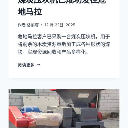
地马拉
作者
洛丽塔
12 月 22日, 2025
危地马拉客户已采购一台煤炭压块机，用于
将剩余的木炭资源重新加工成各种形状的煤
块，实现资源回收和产品多样化。
煤
阅读更多
炭
压
块
机
已
成
功
发
往
危