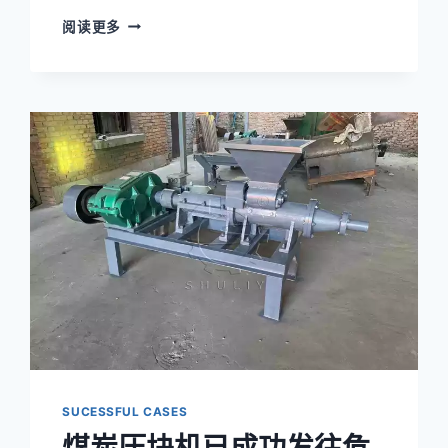
一
阅读更多
批
木
炭
块
制
造
机
已
发
往
几
内
亚
SUCESSFUL CASES
煤炭压块机已成功发往危