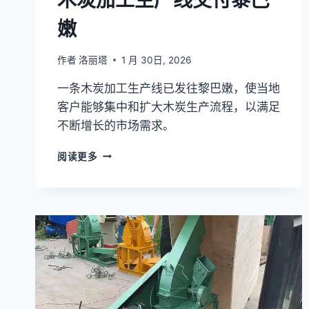
嫩
作者
洛丽塔
1 月 30日, 2026
一条木炭加工生产线已发往黎巴嫩，使当地
客户能够集中和扩大木炭生产流程，以满足
不断增长的市场需求。
木
阅读更多
炭
加
工
生
产
线
交
付
黎
巴