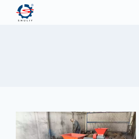
跳
到
内
容