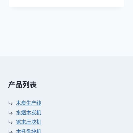
烧
烤
木
炭
球
成
型
机
到
印
尼
产品列表
木炭生产线
水烟木炭机
锯末压块机
木托盘块机