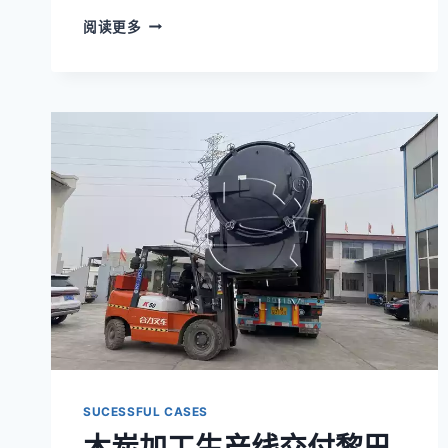
2
阅读更多
套
炭
粉
挤
压
机
交
付
至
巴
西
SUCESSFUL CASES
木炭加工生产线交付黎巴