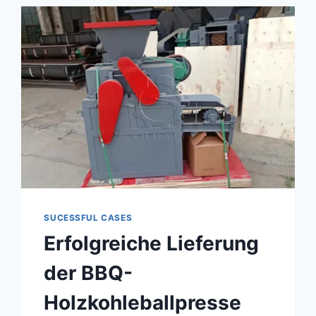
UNSERE
BRIKETTIERMASCHINE
FÜR
HOLZKOHLE,
UM
DER
MARKTNACHFRAGE
GERECHT
ZU
WERDEN.
SUCESSFUL CASES
Erfolgreiche Lieferung
der BBQ-
Holzkohleballpresse