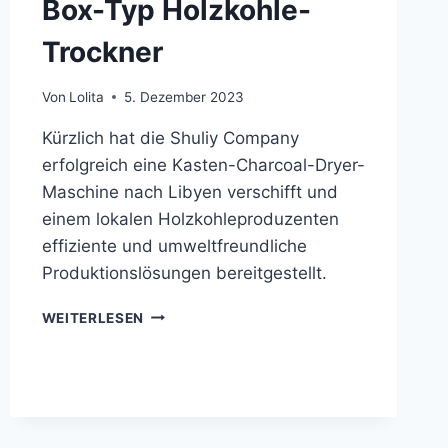
Box-Typ Holzkohle-
Trockner
Von
Lolita
5. Dezember 2023
Kürzlich hat die Shuliy Company
erfolgreich eine Kasten-Charcoal-Dryer-
Maschine nach Libyen verschifft und
einem lokalen Holzkohleproduzenten
effiziente und umweltfreundliche
Produktionslösungen bereitgestellt.
HILFE
WEITERLESEN
FÜR
DIE
ENTWICKLUNG
DER
HOLZKOHLEINDUSTRIE
IN