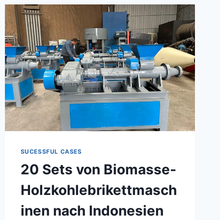
LIBYEN,
SHULIY
COMPANY
EXPORTIERTE
BOX-
TYP
HOLZKOHLE-
TROCKNER
SUCESSFUL CASES
20 Sets von Biomasse-
Holzkohlebrikettmasch
inen nach Indonesien