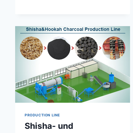
BRIKETT-
HOLZKOHLEHERSTELLUNGSMASCH
ERFOLGREICH
WIEDER
NACH
BRASILIEN
VERKAUFT
PRODUCTION LINE
Shisha- und