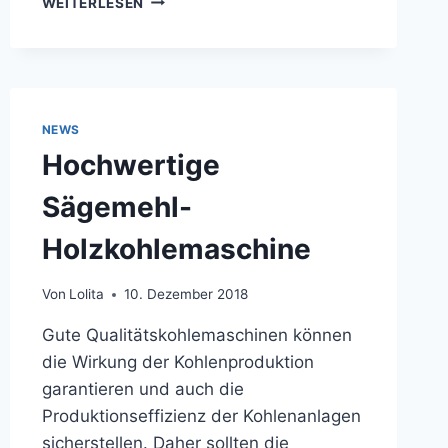
WEITERLESEN
SETS
VON
BIOMASSE-
HOLZKOHLEBRIKETTMASCHINEN
NACH
INDONESIEN
NEWS
VERSCHICKT
Hochwertige
Sägemehl-
Holzkohlemaschine
Von
Lolita
10. Dezember 2018
Gute Qualitätskohlemaschinen können
die Wirkung der Kohlenproduktion
garantieren und auch die
Produktionseffizienz der Kohlenanlagen
sicherstellen. Daher sollten die