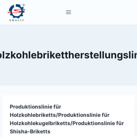
Zum
Inhalt
springen
lzkohlebrikettherstellungsli
Produktionslinie für
Holzkohlebriketts/Produktionslinie für
Holzkohlekugelbriketts/Produktionslinie für
Shisha-Briketts