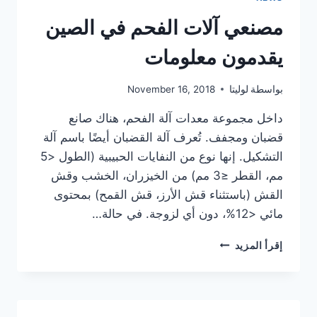
للتنمية
الاقتصادية
مصنعي آلات الفحم في الصين
يقدمون معلومات
بواسطة
لوليتا
November 16, 2018
داخل مجموعة معدات آلة الفحم، هناك صانع
قضبان ومجفف. تُعرف آلة القضبان أيضًا باسم آلة
التشكيل. إنها نوع من النفايات الحبيبية (الطول <5
مم، القطر ≤3 مم) من الخيزران، الخشب وقش
القش (باستثناء قش الأرز، قش القمح) بمحتوى
مائي <12%، دون أي لزوجة. في حالة…
مصنعي
إقرأ المزيد
آلات
الفحم
في
الصين
يقدمون