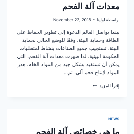
معدات آلة الفحم
بواسطة
لوليتا
November 22, 2018
بينما يواصل العالم الدعوة إلى تطوير الحفاظ على
الطاقة وحماية البيئة، وفقًا للوضع الحالي لحماية
البيئة، تستجيب جميع الصناعات بنشاط لمتطلبات
الحكومة البيئية، لذا ظهرت معدات آلة الفحم، التي
يمكن أن تستفيد بشكل جيد من المواد الخام. هدر
المواد لإنتاج فحم آلي، ثم…
جزء
إقرأ المزيد
مهم
من
عملية
إنتاج
معدات
NEWS
آلة
الفحم
ما هي خصائص آلة الفحم