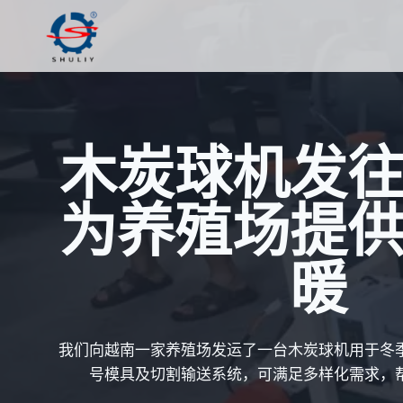
跳
到
内
容
木炭球机发
为养殖场提
暖
我们向越南一家养殖场发运了一台木炭球机用于冬
号模具及切割输送系统，可满足多样化需求，