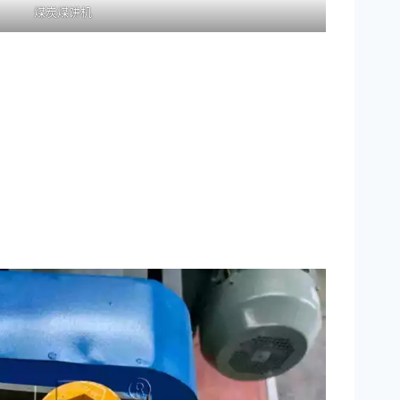
煤炭煤饼机