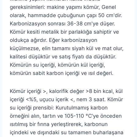
gereksinimleri: makine yapımı kömür, Genel
olarak, hammadde çubuğunun çapı 50 cm'dir.
Karbonizasyon sonrası 36-38 cm'ye düşer.
Kömür kesiti metalik bir parlaklığa sahiptir ve
oldukça ağırdır. Eğer karbonizasyon
küçülmezse, elin tamamı siyah kül ve mat olur,
kalitesi düşüktür ve satış fiyatı da düşüktür.
Kömürün su içeriği, kömürün kül içeriği,
kömürün sabit karbon içeriği ve ısıl değeri.
Kömür içeriği >, kalorifik değer >8 bin kcal, kül
içeriği <%5, uçucu içerik <, nem 3 saat. Kömür
su içeriği prensibi: Kurutulmamış karbon
örneğini alın, tartın ve 105-110 °C'ye önceden
ısıtılmış bir fırına yerleştirerek, karbonun
içindeki ve dışındaki su tamamen buharlaşana