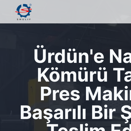
Skip
to
content
Ürdün'e Na
Kömürü Ta
Pres Maki
Başarılı Bir 
Teslim Ed