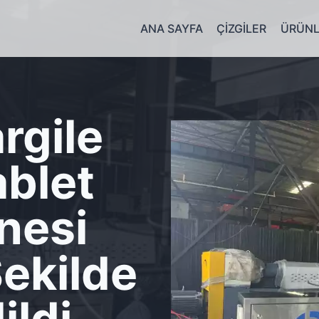
ANA SAYFA
ÇIZGILER
ÜRÜNL
rgile
blet
nesi
Şekilde
ildi