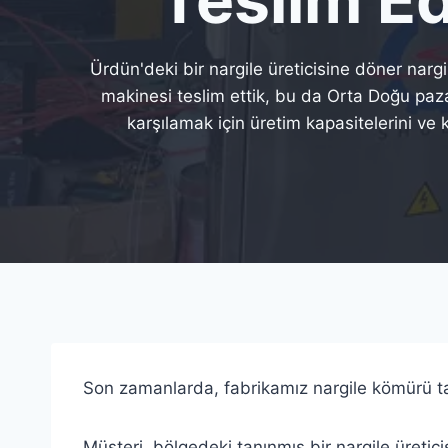
Ürdün'deki bir nargile üreticisine döner narg
makinesi teslim ettik, bu da Orta Doğu paza
karşılamak için üretim kapasitelerini ve ka
Son zamanlarda, fabrikamız nargile kömürü ta
Müşteri, bölgedeki tanınmış bir nargile üretic