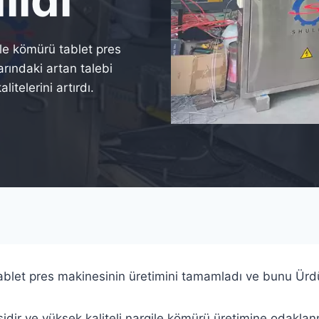
ile kömürü tablet pres
rındaki artan talebi
litelerini artırdı.
blet pres makinesinin üretimini tamamladı ve bunu Ürdü
isidir ve yüksek kaliteli nargile kömürü üretimine odakla