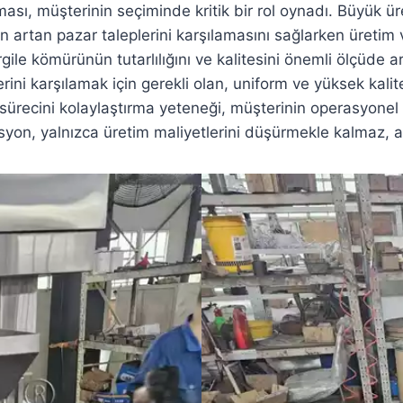
ması, müşterinin seçiminde kritik bir rol oynadı. Büyük ü
 artan pazar taleplerini karşılamasını sağlarken üretim v
ile kömürünün tutarlılığını ve kalitesini önemli ölçüde a
rini karşılamak için gerekli olan, uniform ve yüksek kalite
sürecini kolaylaştırma yeteneği, müşterinin operasyonel
on, yalnızca üretim maliyetlerini düşürmekle kalmaz, ayn