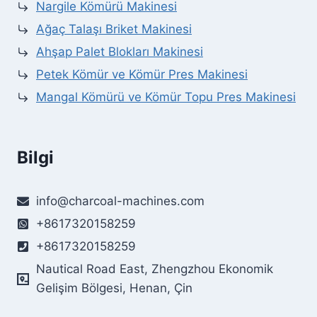
Nargile Kömürü Makinesi
Ağaç Talaşı Briket Makinesi
Ahşap Palet Blokları Makinesi
Petek Kömür ve Kömür Pres Makinesi
Mangal Kömürü ve Kömür Topu Pres Makinesi
Bilgi
info@charcoal-machines.com
+8617320158259
+8617320158259
Nautical Road East, Zhengzhou Ekonomik
Gelişim Bölgesi, Henan, Çin